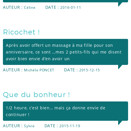
AUTEUR :
DATE :
Céline
2016-01-11
Ricochet !
Après avoir offert un massage à ma fille pour son
anniversaire, ce sont …mes 2 petits-fils qui me disent
avoir bien envie d’en avoir un
AUTEUR :
DATE :
Michèle PONCET
2015-12-15
Que du bonheur !
1/2 heure, c’est bien… mais ça donne envie de
continuer !
AUTEUR :
DATE :
Sylvie
2015-11-19