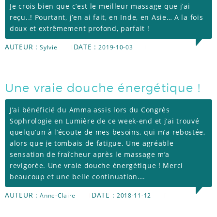
Je crois bien que c’est le meilleur massage que j’ai
RÉFÉRENCES
reçu..! Pourtant, j’en ai fait, en Inde, en Asie… A la fois
doux et extrêmement profond, parfait !
AUTEUR :
DATE :
Sylvie
2019-10-03
TÉMOIGNAGES
Une vraie douche énergétique !
ACTUS
J’ai bénéficié du Amma assis lors du Congrès
Sophrologie en Lumière de ce week-end et j’ai trouvé
quelqu’un à l’écoute de mes besoins, qui m’a rebostée,
alors que je tombais de fatigue. Une agréable
sensation de fraîcheur après le massage m’a
revigorée. Une vraie douche énergétique ! Merci
beaucoup et une belle continuation….
AUTEUR :
DATE :
Anne-Claire
2018-11-12