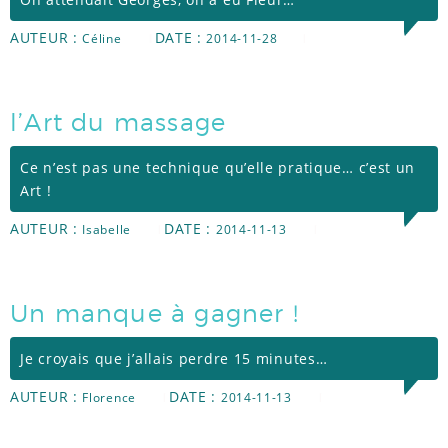
AUTEUR :
DATE :
Céline
2014-11-28
l’Art du massage
Ce n’est pas une technique qu’elle pratique… c’est un
Art !
AUTEUR :
DATE :
Isabelle
2014-11-13
Un manque à gagner !
Je croyais que j’allais perdre 15 minutes…
AUTEUR :
DATE :
Florence
2014-11-13