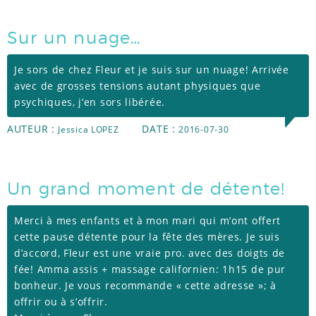
Sur un nuage…
Je sors de chez Fleur et je suis sur un nuage! Arrivée
avec de grosses tensions autant physiques que
psychiques, j’en sors libérée.
AUTEUR :
DATE :
Jessica LOPEZ
2016-07-30
Un grand moment de détente!
Merci à mes enfants et à mon mari qui m’ont offert
cette pause détente pour la fête des mères. Je suis
d’accord, Fleur est une vraie pro. avec des doigts de
fée! Amma assis + massage californien: 1h15 de pur
bonheur. Je vous recommande « cette adresse »; à
offrir ou à s’offrir.