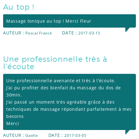
Au top !
Massage tonique au top ! Merci Fleur
AUTEUR :
DATE :
Pascal Franck
2017-03-15
Une professionnelle très à
l’écoute
Une professionnelle avenante et très à l’écoute.
J’ai pu profiter des bienfait du massage du dos de
30min.
J’ai passé un moment très agréable grâce à des
techniques de massage répondant parfaitement à mes
besoins
Merci
AUTEUR :
DATE :
Gaëlle
2017-03-05