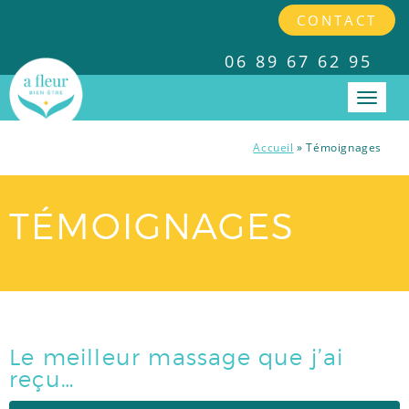
CONTACT
06 89 67 62 95
Accueil
»
Témoignages
PRESTATIONS
TÉMOIGNAGES
INTERVENTIONS EN ENTREPRISES
TARIFS
Le meilleur massage que j’ai
A PROPOS
reçu…