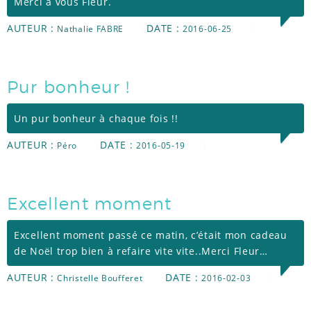
Merci à vous Fleur.
AUTEUR :
DATE :
Nathalie FABRE
2016-06-25
Pur bonheur !
Un pur bonheur à chaque fois !!
AUTEUR :
DATE :
Péro
2016-05-19
Excellent moment
Excellent moment passé ce matin, c’était mon cadeau
de Noël trop bien à refaire vite vite..Merci Fleur…
AUTEUR :
DATE :
Christelle Boufferet
2016-02-03