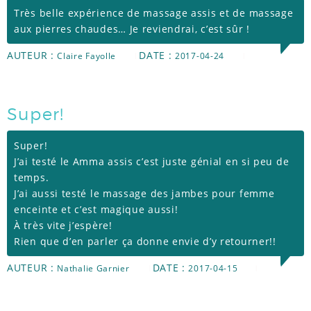
Très belle expérience de massage assis et de massage
aux pierres chaudes… Je reviendrai, c’est sûr !
AUTEUR :
DATE :
Claire Fayolle
2017-04-24
Super!
Super!
J’ai testé le Amma assis c’est juste génial en si peu de
temps.
J’ai aussi testé le massage des jambes pour femme
enceinte et c’est magique aussi!
À très vite j’espère!
Rien que d’en parler ça donne envie d’y retourner!!
AUTEUR :
DATE :
Nathalie Garnier
2017-04-15