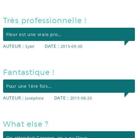
Très professionnelle !
Fleur est une vraie pro…
AUTEUR :
DATE :
Sybil
2015-09-30
Fantastique !
Pour une 1ère fois…
AUTEUR :
DATE :
Joséphine
2015-08-20
What else ?
On attendait Georges, on a eu Fleur…