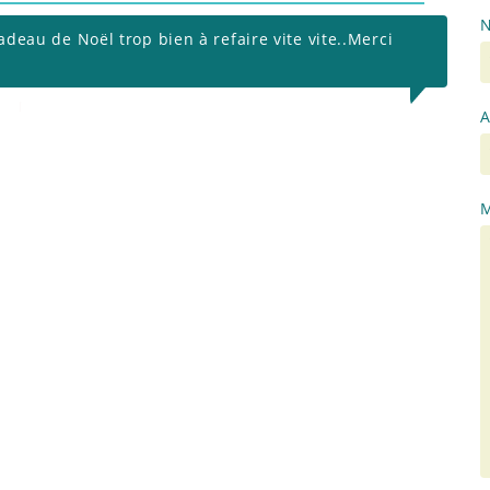
N
deau de Noël trop bien à refaire vite vite..Merci
A
M