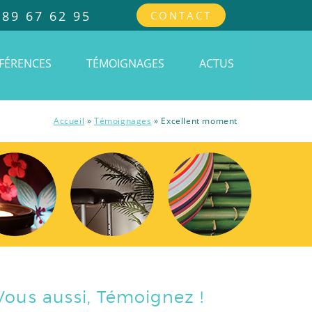
 89 67 62 95
CONTACT
FÉRENCES
TÉMOIGNAGES
ACTUS
Accueil
»
Témoignages
»
Excellent moment
Vous aussi, Témoignez !