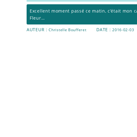
Excellent moment passé ce matin, c’était mon ca
Fleur…
AUTEUR :
DATE :
Christelle Boufferet
2016-02-03