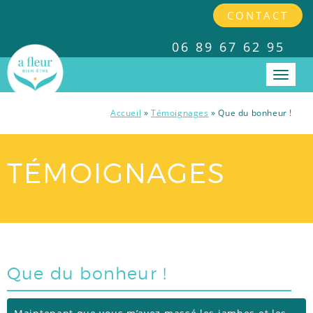
CONTACT
06 89 67 62 95
Accueil
»
Témoignages
»
Que du bonheur !
PRESTATIONS
TÉMOIGNAGES
INTERVENTIONS EN ENTREPRISES
TARIFS
Que du bonheur !
A PROPOS