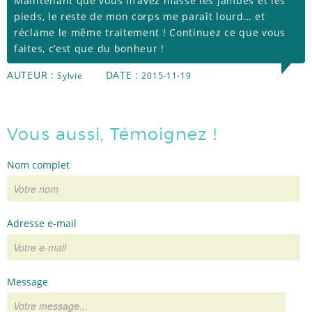
Maintenant que vous m’avez massé les jambes et les
pieds, le reste de mon corps me paraît lourd… et
RÉFÉRENCES
réclame le même traitement ! Continuez ce que vous
faites, c’est que du bonheur !
AUTEUR :
DATE :
Sylvie
2015-11-19
TÉMOIGNAGES
Vous aussi, Témoignez !
ACTUS
Nom complet
Adresse e-mail
Message