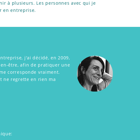
enir à plusieurs. Les personnes avec qui je
r en entreprise.
reprise, j'ai décidé, en 2009,
n-être, afin de pratiquer une
i me corresponde vraiment.
t ne regrette en rien ma
nique: