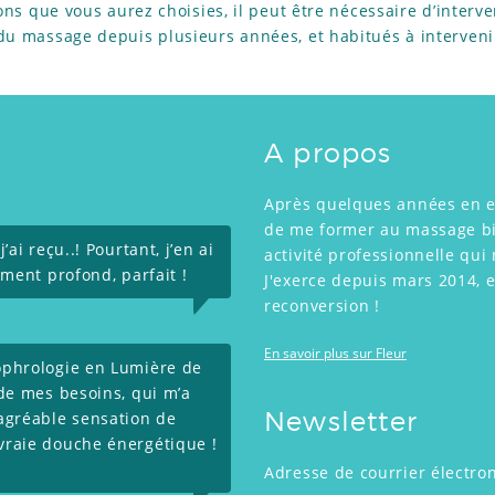
ions que vous aurez choisies, il peut être nécessaire d’interv
du massage depuis plusieurs années, et habitués à interveni
A propos
Après quelques années en ent
de me former au massage bie
ai reçu..! Pourtant, j’en ai
activité professionnelle qu
ement profond, parfait !
J'exerce depuis mars 2014, e
reconversion !
En savoir plus sur Fleur
ophrologie en Lumière de
 de mes besoins, qui m’a
 agréable sensation de
Newsletter
vraie douche énergétique !
Adresse de courrier électro