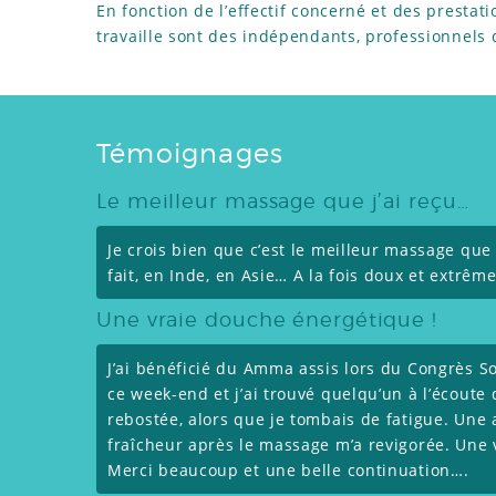
En fonction de l’effectif concerné et des prestat
travaille sont des indépendants, professionnels 
Témoignages
Le meilleur massage que j’ai reçu…
Je crois bien que c’est le meilleur massage que j’
fait, en Inde, en Asie… A la fois doux et extrêm
Une vraie douche énergétique !
J’ai bénéficié du Amma assis lors du Congrès S
ce week-end et j’ai trouvé quelqu’un à l’écoute
rebostée, alors que je tombais de fatigue. Une
fraîcheur après le massage m’a revigorée. Une 
Merci beaucoup et une belle continuation….