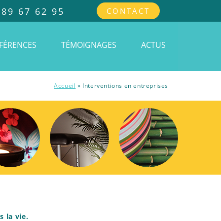
 89 67 62 95
CONTACT
FÉRENCES
TÉMOIGNAGES
ACTUS
Accueil
»
Interventions en entreprises
 la vie.