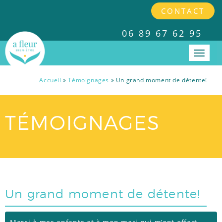
CONTACT
06 89 67 62 95
Accueil
»
Témoignages
»
Un grand moment de détente!
PRESTATIONS
TÉMOIGNAGES
INTERVENTIONS EN ENTREPRISES
TARIFS
Un grand moment de détente!
A PROPOS