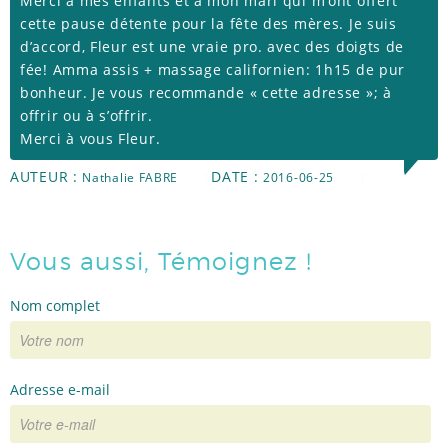
Merci à mes enfants et à mon mari qui m’ont offert
cette pause détente pour la fête des mères. Je suis
RÉFÉRENCES
d’accord, Fleur est une vraie pro. avec des doigts de
fée! Amma assis + massage californien: 1h15 de pur
bonheur. Je vous recommande « cette adresse »; à
TÉMOIGNAGES
offrir ou à s’offrir.
Merci à vous Fleur.
AUTEUR :
DATE :
Nathalie FABRE
2016-06-25
ACTUS
Vous aussi, Témoignez !
Nom complet
Adresse e-mail