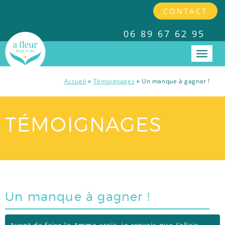
CONTACT
06 89 67 62 95
Accueil
»
Témoignages
»
Un manque à gagner !
PRESTATIONS
TÉMOIGNAGES
INTERVENTIONS EN ENTREPRISES
TARIFS
Un manque à gagner !
A PROPOS