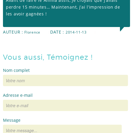
Avant de faire le Amma assis, je croyais que j’allais
perdre 15 minutes… Maintenant, j’ai l’impression de
RÉFÉRENCES
les avoir gagnées !
AUTEUR :
DATE :
Florence
2014-11-13
TÉMOIGNAGES
Vous aussi, Témoignez !
ACTUS
Nom complet
Adresse e-mail
Message