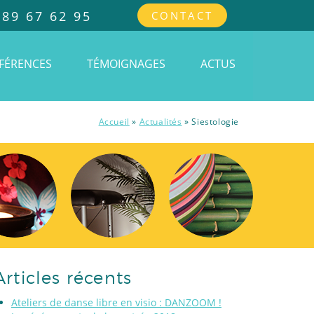
 89 67 62 95
CONTACT
FÉRENCES
TÉMOIGNAGES
ACTUS
Accueil
»
Actualités
»
Siestologie
Articles récents
Ateliers de danse libre en visio : DANZOOM !