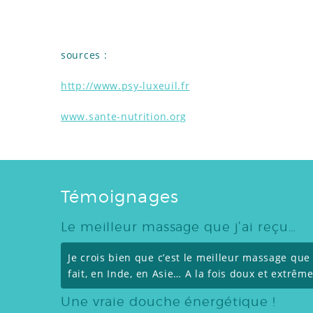
sources :
http://www.psy-luxeuil.fr
www.sante-nutrition.org
Témoignages
Le meilleur massage que j’ai reçu…
Je crois bien que c’est le meilleur massage que j’
fait, en Inde, en Asie… A la fois doux et extrêm
Une vraie douche énergétique !