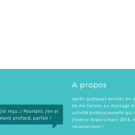
A propos
Après quelques années en ent
de me former au massage bie
ai reçu..! Pourtant, j’en ai
activité professionnelle qu
ement profond, parfait !
J'exerce depuis mars 2014, e
reconversion !