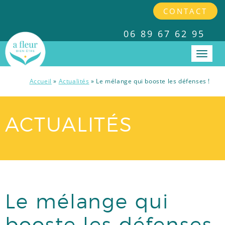
CONTACT
06 89 67 62 95
Accueil
»
Actualités
»
Le mélange qui booste les défenses !
PRESTATIONS
ACTUALITÉS
INTERVENTIONS EN ENTREPRISES
TARIFS
A PROPOS
Le mélange qui