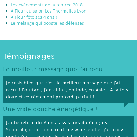
Les événements de la rentrée 2018
A Fleur au salon Les Thermalies Lyon
A Fleur fête ses 4 ans !
Le mélange qui booste les défenses !
Témoignages
Le meilleur massage que j’ai reçu…
Je crois bien que c’est le meilleur massage que j’ai
reçu..! Pourtant, j’en ai fait, en Inde, en Asie… A la fois
doux et extrêmement profond, parfait !
Une vraie douche énergétique !
J’ai bénéficié du Amma assis lors du Congrès
Sophrologie en Lumière de ce week-end et j’ai trouvé
quelqu’un à l’écoute de mes besoins, qui m’a rebostée,