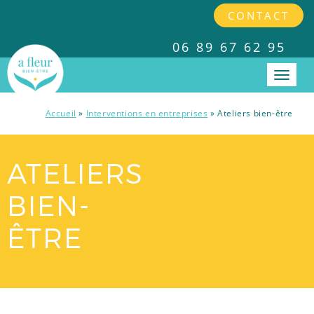
CONTACT
06 89 67 62 95
Accueil
»
Interventions en entreprises
»
Ateliers bien-être
PRESTATIONS
ATELIERS
INTERVENTIONS EN ENTREPRISES
BIEN-
TARIFS
ÊTRE
A PROPOS