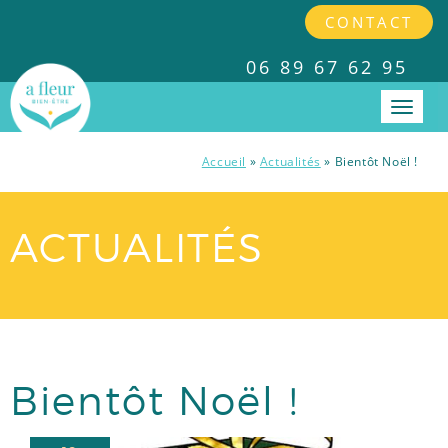
CONTACT
06 89 67 62 95
Accueil
»
Actualités
»
Bientôt Noël !
PRESTATIONS
ACTUALITÉS
INTERVENTIONS EN ENTREPRISES
TARIFS
A PROPOS
Bientôt Noël !